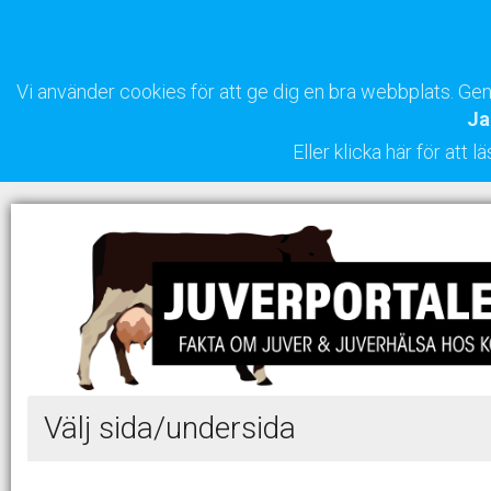
Vi använder cookies för att ge dig en bra webbplats. G
Ja
Eller klicka här för att
Välj sida/undersida