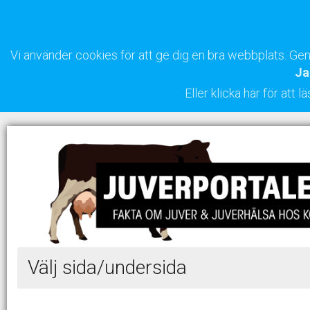
Vi använder cookies för att ge dig en bra webbplats. G
Ja
Eller klicka här för att
Välj sida/undersida