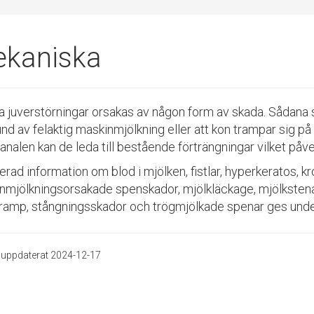
kaniska
 juverstörningar orsakas av någon form av skada. Sådana 
und av felaktig maskinmjölkning eller att kon trampar sig 
analen kan de leda till bestående förträngningar vilket påv
erad information om blod i mjölken, fistlar, hyperkeratos, k
nmjölkningsorsakade spenskador, mjölkläckage, mjölkstenar, 
ramp, stångningsskador och trögmjölkade spenar ges under
 uppdaterat 2024-12-17