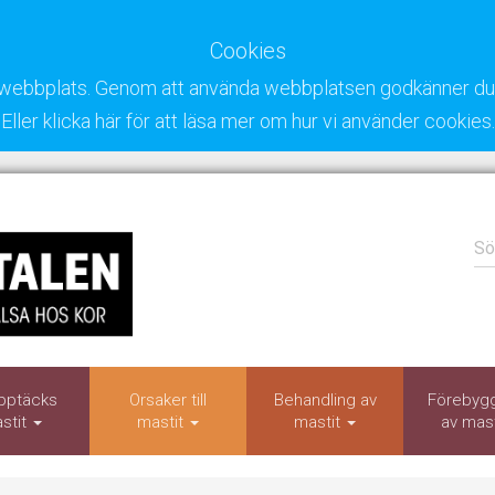
Cookies
ra webbplats. Genom att använda webbplatsen godkänner du 
Eller klicka här för att läsa mer om hur vi använder cookies.
Sö
pptäcks
Orsaker till
Behandling av
Förebyg
stit
mastit
mastit
av mas