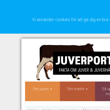
Vi använder cookies för att ge dig en b
Om juvret
Om mastit
Så u
ma