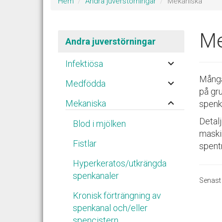
Hem
Andra juverstörningar
Mekaniska
Me
Andra juverstörningar
keyboard_arrow_down
Infektiösa
Många
keyboard_arrow_down
Medfödda
på gr
keyboard_arrow_up
Mekaniska
spenk
Detalj
Blod i mjölken
maski
Fistlar
spent
Hyperkeratos/utkrängda
spenkanaler
Senast
Kronisk förträngning av
spenkanal och/eller
spencistern