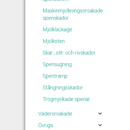
Maskinmjölkningsorsakade
spenskador
Mjölkläckage
Mjölksten
Skär-, slit- och rivskador
Spensugning
Spentramp
Stångningsskador
Trögmjölkade spenar
keyboard_arrow_down
Väderorsakade
keyboard_arrow_down
Övriga