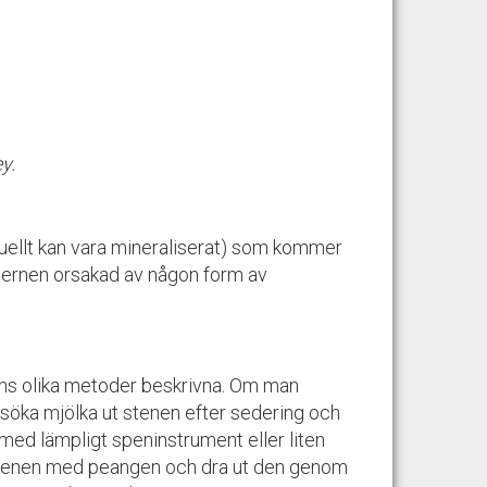
y.
tuellt kan vara mineraliserat) som kommer
sternen orsakad av någon form av
inns olika metoder beskrivna. Om man
rsöka mjölka ut stenen efter sedering och
med lämpligt speninstrument eller liten
kstenen med peangen och dra ut den genom