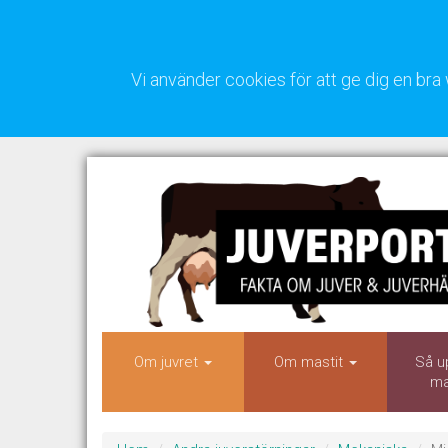
Vi använder cookies för att ge dig en b
Om juvret
Om mastit
Så u
ma