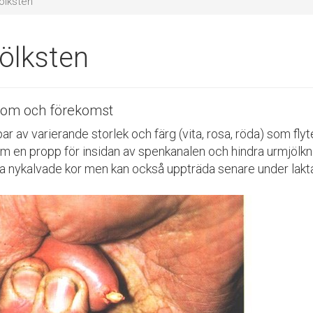
ölksten
ölksten
om och förekomst
r av varierande storlek och färg (vita, rosa, röda) som fly
m en propp för insidan av spenkanalen och hindra urmjölknin
a nykalvade kor men kan också uppträda senare under lakt