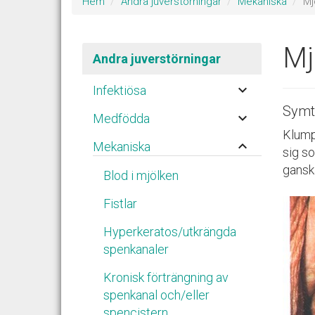
Hem
Andra juverstörningar
Mekaniska
Mj
Mj
Andra juverstörningar
keyboard_arrow_down
Infektiösa
Symt
keyboard_arrow_down
Medfödda
Klumpa
keyboard_arrow_up
Mekaniska
sig so
gansk
Blod i mjölken
Fistlar
Hyperkeratos/utkrängda
spenkanaler
Kronisk förträngning av
spenkanal och/eller
spencistern