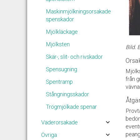
Maskinmjölkningsorsakade
spenskador
Mjölkläckage
Mjölksten
Bild.
Skär-, slit- och rivskador
Orsa
Spensugning
Mjölk
från 
Spentramp
vävna
Stångningsskador
Åtgär
Trögmjölkade spenar
Provt
bedöm
keyboard_arrow_down
Väderorsakade
event
keyboard_arrow_down
peang
Övriga