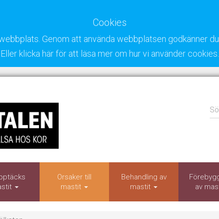
Cookies
ra webbplats. Genom att använda webbplatsen godkänner du 
Eller klicka här för att läsa mer om hur vi använder cookies.
Sö
pptäcks
Orsaker till
Behandling av
Förebyg
stit
mastit
mastit
av mas