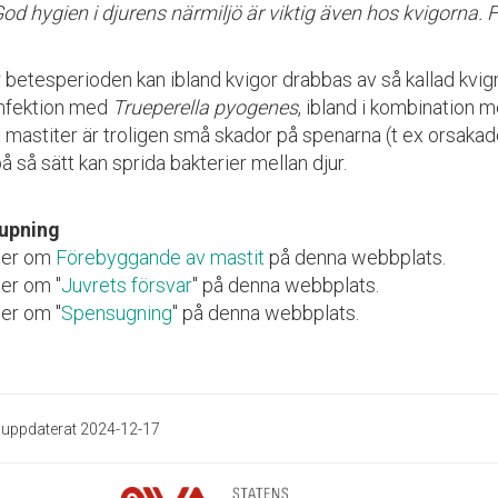
God hygien i djurens närmiljö är viktig även hos kvigorna.
 betesperioden kan ibland kvigor drabbas av så kallad kv
infektion med
Trueperella pyogenes
, ibland i kombination m
 mastiter är troligen små skador på spenarna (t ex orsakad
 så sätt kan sprida bakterier mellan djur.
upning
mer om
Förebyggande av mastit
på denna webbplats.
er om "
Juvrets försvar
" på denna webbplats.
er om "
Spensugning
" på denna webbplats.
 uppdaterat 2024-12-17