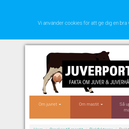
Vi använder cookies för att ge dig en b
Om juvret
Om mastit
Så u
ma