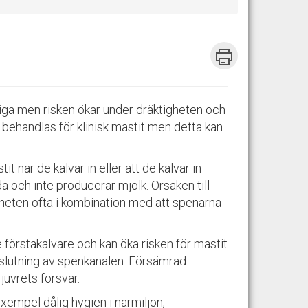
tiga men risken ökar under dräktigheten och
r behandlas för klinisk mastit men detta kan
tit när de kalvar in eller att de kalvar in
rda och inte producerar mjölk. Orsaken till
gheten ofta i kombination med att spenarna
förstakalvare och kan öka risken för mastit
rslutning av spenkanalen. Försämrad
juvrets försvar.
 exempel dålig hygien i närmiljön,