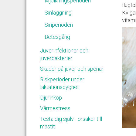
Mjölkningsperioden
flugfö
Sinläggning
Kviga
vitami
Sinperioden
Betesgång
Juverinfektioner och
juverbakterier
Skador på juver och spenar
Riskperioder under
laktationsdygnet
Djurinköp
Värmestress
Testa dig själv - orsaker till
mastit