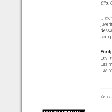
Bild. 
Under
juver
dessa
som på
Fördj
Läs 
Läs m
Läs m
Senast