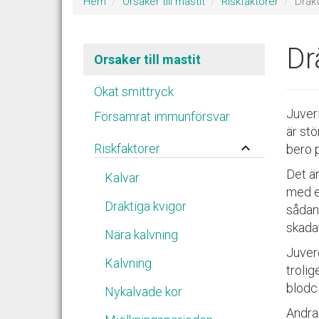
Hem
Orsaker till mastit
Riskfaktorer
Dräkt
Dr
Orsaker till mastit
Ökat smittryck
Juver
Försämrat immunförsvar
är stö
keyboard_arrow_up
Riskfaktorer
bero p
Det är
Kalvar
med en
Dräktiga kvigor
sådan
skada
Nära kalvning
Juver
Kalvning
troli
blodci
Nykalvade kor
Andra 