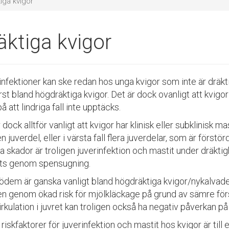
iga kvigor
äktiga kvigor
infektioner kan ske redan hos unga kvigor som inte är dräk
rst bland högdräktiga kvigor. Det är dock ovanligt att kvigo
å att lindriga fall inte upptäcks.
 dock alltför vanligt att kvigor har klinisk eller subklinisk mas
 juverdel, eller i värsta fall flera juverdelar, som är förstö
a skador är troligen juverinfektion och mastit under dräkti
ts genom spensugning.
ödem är ganska vanligt bland högdräktiga kvigor/nykalvade 
gen genom ökad risk för mjölkläckage på grund av sämre fö
rkulation i juvret kan troligen också ha negativ påverkan på 
riskfaktorer för juverinfektion och mastit hos kvigor är till