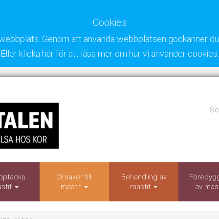
Cookies
ra webbplats. Genom att använda webbplatsen godkänner du 
Eller klicka här för att läsa mer om hur vi använder cookies.
Sö
pptäcks
Orsaker till
Behandling av
Förebyg
stit
mastit
mastit
av mas