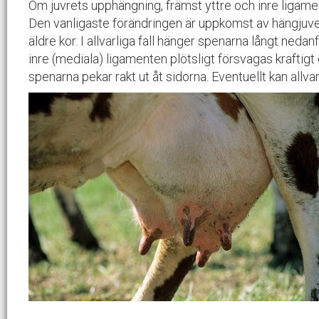
Om juvrets upphängning, främst yttre och inre ligame
Den vanligaste förändringen är uppkomst av hängjuver 
äldre kor. I allvarliga fall hänger spenarna långt nedan
inre (mediala) ligamenten plötsligt försvagas kraftigt e
spenarna pekar rakt ut åt sidorna. Eventuellt kan allvarl