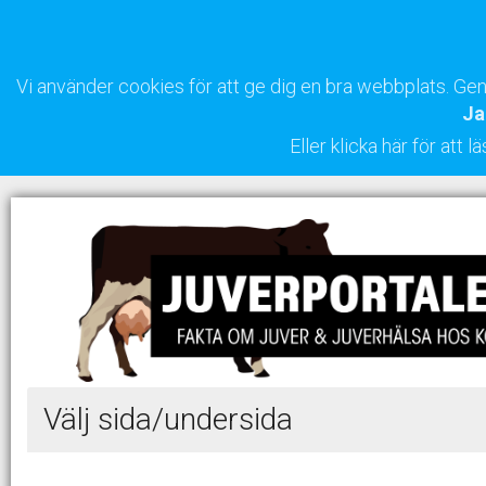
Vi använder cookies för att ge dig en bra webbplats. G
Ja
Eller klicka här för att
Välj sida/undersida