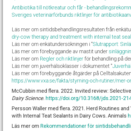
Antibiotika till nötkreatur och får - behandlingsrek
Sveriges veterinärförbunds riktlinjer för antibiotikaan
Läs mer om sintidsbehandlingsresultaten från enkätu
dry-cow therapy and treatment with internal teat sea
Läs mer om enkätundersökningen i "
Slutrapport: Sinl
Läs mer om förebyggande av mastit under
sinläggni
Läs mer om
Regler och riktlinjer
för behandling på d
Läs mer om juverhälsoklasser i dokumentet "
Juverhä
Läs mer om förebyggande åtgärder på Celltalsakute
https://www.vxa.se/fakta/styrning-och-rutiner/mer-o
McCubbin med flera.
2022. Invited review: Selective
Dairy Science
.
https://doi.org/10.3168/jds.2021-21
Persson Waller med flera. 2021. Herd Routines and
with Internal Teat Sealants in Dairy Cows. Animals
h
Läs mer om
Rekommendationer för sintidsbehandlin