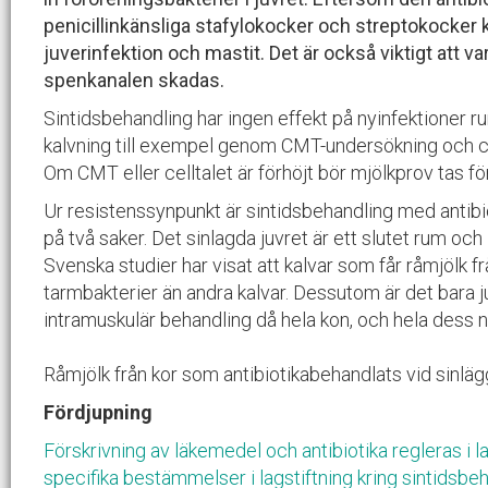
penicillinkänsliga stafylokocker och streptokocker 
juverinfektion och mastit. Det är också viktigt att va
spenkanalen skadas.
Sintidsbehandling har ingen effekt på nyinfektioner runt
kalvning till exempel genom CMT-undersökning och ce
Om CMT eller celltalet är förhöjt bör mjölkprov tas fö
Ur resistenssynpunkt är sintidsbehandling med antibio
på två saker. Det sinlagda juvret är ett slutet rum och i
Svenska studier har visat att kalvar som får råmjölk fr
tarmbakterier än andra kalvar. Dessutom är det bara ju
intramuskulär behandling då hela kon, och hela dess 
Råmjölk från kor som antibiotikabehandlats vid sinläggn
Fördjupning
Förskrivning av läkemedel och antibiotika regleras i la
specifika bestämmelser i lagstiftning kring sintidsbeh