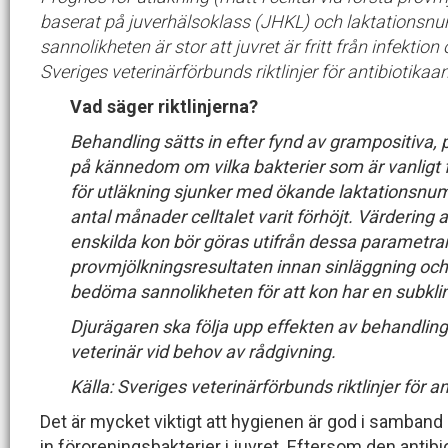
baserat på juverhälsoklass (JHKL) och laktationsnum
sannolikheten är stor att juvret är fritt från infekti
Sveriges veterinärförbunds riktlinjer för antibiotikaa
Vad säger riktlinjerna?
Behandling sätts in efter fynd av grampositiva, p
på kännedom om vilka bakterier som är vanligt
för utläkning sjunker med ökande laktationsnum
antal månader celltalet varit förhöjt. Värderin
enskilda kon bör göras utifrån dessa parametra
provmjölkningsresultaten innan sinläggning oc
bedöma sannolikheten för att kon har en subklin
Djurägaren ska följa upp effekten av behandlin
veterinär vid behov av rådgivning.
Källa: Sveriges veterinärförbunds riktlinjer för a
Det är mycket viktigt att hygienen är god i samban
in föroreningsbakterier i juvret. Eftersom den antib