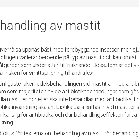
handling av mastit
uverhälsa uppnås bäst med förebyggande insatser, men sjuk
dlingen varierar beroende på typ av mastit och kan omfat
tgärder som underlättar tillfrisknande. Dessutom är det vik
r risken för smittspridning till andra kor.
anligaste läkemedelsbehandlingen vid mastit är med antibi
om som majoriteten av de antibiotikabehandlingar som görs 
la mastiter bör eller ska inte behandlas med antibiotika. Enl
otikaanvändning ska antibiotika bara sättas in vid mastiter
 känslig för antibiotika och där behandlingseffekten förvän
äkning.
okus för texterna om behandling av mastit rör behandling a