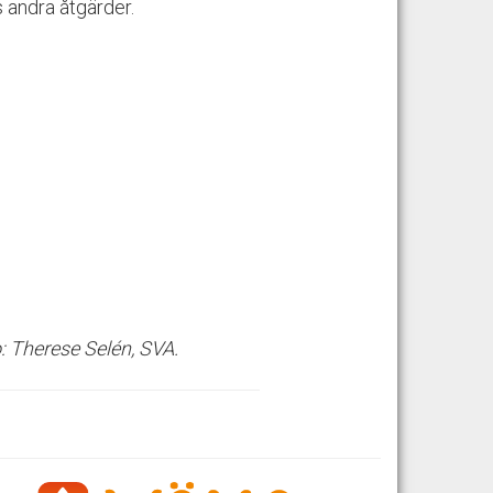
 andra åtgärder.
: Therese Selén, SVA.