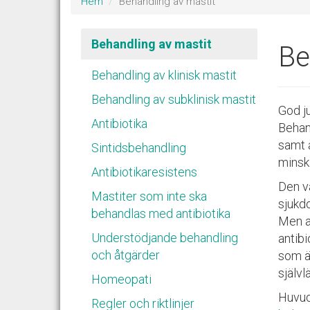
Hem
Behandling av mastit
Behandling av mastit
Be
Behandling av klinisk mastit
Behandling av subklinisk mastit
God j
Antibiotika
Behan
samt å
Sintidsbehandling
minska
Antibiotikaresistens
Den v
Mastiter som inte ska
sjukd
behandlas med antibiotika
Men al
Understödjande behandling
antibi
och åtgärder
som är
självl
Homeopati
Huvudf
Regler och riktlinjer